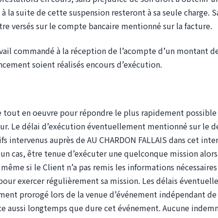
 la suite de cette suspension resteront à sa seule charge. S
re versés sur le compte bancaire mentionné sur la facture.
l commandé à la réception de l’acompte d’un montant de 30 %
ncement soient réalisés encours d’exécution.
lai d’exé
tout en oeuvre pour répondre le plus rapidement possible 
eur. Le délai d’exécution éventuellement mentionné sur le d
atifs intervenus auprès de AU CHARDON FALLAIS dans cet inter
 cas, être tenue d’exécuter une quelconque mission alors qu
de même si le Client n’a pas remis les informations nécessair
ur exercer régulièrement sa mission. Les délais éventuell
nt prorogé lors de la venue d’événement indépendant de s
t ce aussi longtemps que dure cet événement. Aucune indemnit