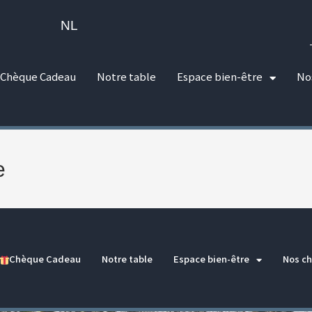
NL
Chèque Cadeau
Notre table
Espace bien-être
No
e
Chèque Cadeau
Notre table
Espace bien-être
Nos c